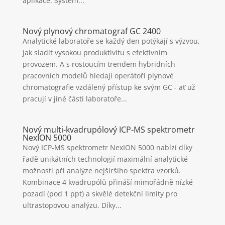
aplikace. Systém...
Nový plynový chromatograf GC 2400
Analytické laboratoře se každý den potýkají s výzvou,
jak sladit vysokou produktivitu s efektivním
provozem. A s rostoucím trendem hybridních
pracovních modelů hledají operátoři plynové
chromatografie vzdálený přístup ke svým GC - ať už
pracují v jiné části laboratoře...
Nový multi-kvadrupólový ICP-MS spektrometr
NexION 5000
Nový ICP-MS spektrometr NexION 5000 nabízí díky
řadě unikátních technologií maximální analytické
možnosti při analýze nejširšího spektra vzorků.
Kombinace 4 kvadrupólů přináší mimořádně nízké
pozadí (pod 1 ppt) a skvělé detekční limity pro
ultrastopovou analýzu. Díky...