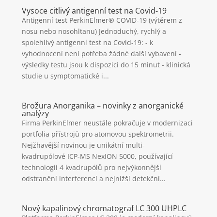
Vysoce citlivý antigenní test na Covid-19
Antigenní test PerkinElmer® COVID-19 (výtěrem z
nosu nebo nosohltanu) Jednoduchý, rychlý a
spolehlivý antigenní test na Covid-19: - k
vyhodnocení není potřeba žádné další vybavení -
výsledky testu jsou k dispozici do 15 minut - klinická
studie u symptomatické i...
Brožura Anorganika – novinky z anorganické
analýzy
Firma PerkinElmer neustále pokračuje v modernizaci
portfolia přístrojů pro atomovou spektrometrii.
Nejžhavější novinou je unikátní multi-
kvadrupólové ICP-MS NexION 5000, používající
technologii 4 kvadrupólů pro nejvýkonnější
odstranění interferencí a nejnižší detekční...
Nový kapalinový chromatograf LC 300 UHPLC